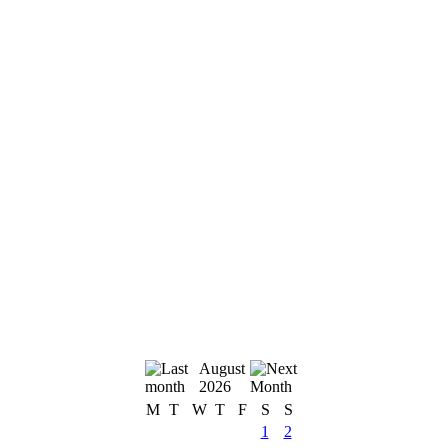
August
2026
M
T
W
T
F
S
S
1
2