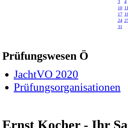
3
4
10
1
17
1
24
2
31
Prüfungswesen Ö
JachtVO 2020
Prüfungsorganisationen
Ernst Kocher - Ihr Sa