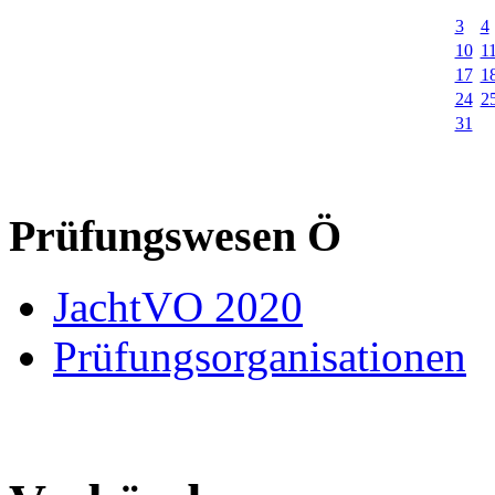
3
4
10
1
17
1
24
2
31
Prüfungswesen Ö
JachtVO 2020
Prüfungsorganisationen