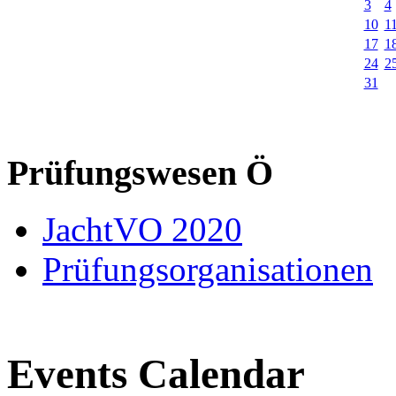
3
4
10
1
17
1
24
2
31
Prüfungswesen Ö
JachtVO 2020
Prüfungsorganisationen
Events Calendar