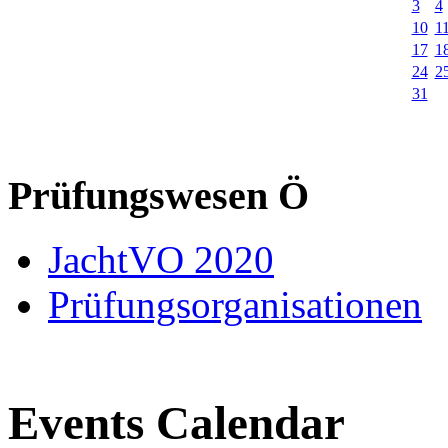
3
4
10
1
17
1
24
2
31
Prüfungswesen Ö
JachtVO 2020
Prüfungsorganisationen
Events Calendar