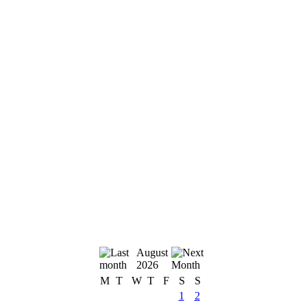
August
2026
M
T
W
T
F
S
S
1
2