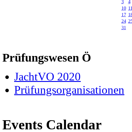
3
4
10
1
17
1
24
2
31
Prüfungswesen Ö
JachtVO 2020
Prüfungsorganisationen
Events Calendar