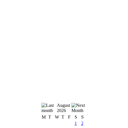
August
2026
M
T
W
T
F
S
S
1
2