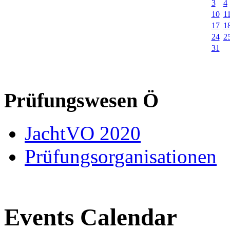
3
4
10
1
17
1
24
2
31
Prüfungswesen Ö
JachtVO 2020
Prüfungsorganisationen
Events Calendar