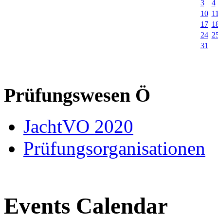
3
4
10
1
17
1
24
2
31
Prüfungswesen Ö
JachtVO 2020
Prüfungsorganisationen
Events Calendar