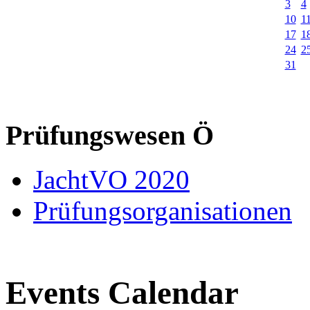
3
4
10
1
17
1
24
2
31
Prüfungswesen Ö
JachtVO 2020
Prüfungsorganisationen
Events Calendar