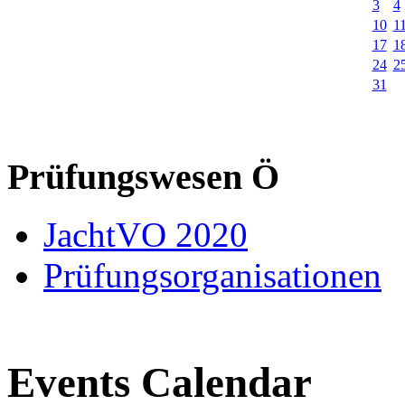
3
4
10
1
17
1
24
2
31
Prüfungswesen Ö
JachtVO 2020
Prüfungsorganisationen
Events Calendar