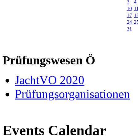
3
4
10
1
17
1
24
2
31
Prüfungswesen Ö
JachtVO 2020
Prüfungsorganisationen
Events Calendar