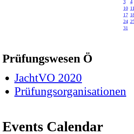
3
4
10
1
17
1
24
2
31
Prüfungswesen Ö
JachtVO 2020
Prüfungsorganisationen
Events Calendar