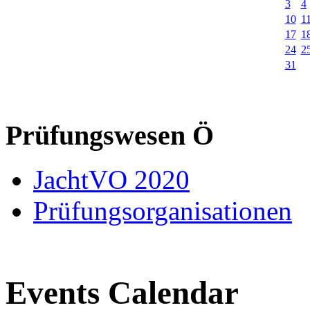
3
4
10
1
17
1
24
2
31
Prüfungswesen Ö
JachtVO 2020
Prüfungsorganisationen
Events Calendar